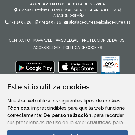
AYUNTAMIENTO DE ALCALÁ DE GURREA
C/ San Bartolomé, 11
22282
ALCALÁ DE GURREA (HUESCA)
- ARAGÓN
(ESPAÑA)
974 25 04 26
974 25 04 26
alcaladegurrea@alcaladegurrea.es
CONTACTO
MAPA WEB
AVISO LEGAL
PROTECCIÓN DE DATOS
ACCESIBILIDAD
POLÍTICA DE COOKIES
ENLACE 
Este sitio utiliza cookies
Nuestra web utiliza los siguientes tipos de cookies:
Técnicas
, imprescindibles para que la web funcione
correctamente;
De personalización,
para recordar
sus preferencias de uso de la web;
Analíticas
, para
mejorar el funcionamiento de la web y sus servicios.