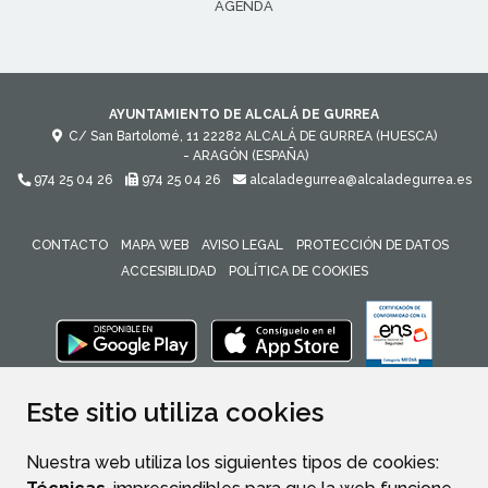
AGENDA
AYUNTAMIENTO DE ALCALÁ DE GURREA
C/ San Bartolomé, 11
22282
ALCALÁ DE GURREA (HUESCA)
- ARAGÓN
(ESPAÑA)
974 25 04 26
974 25 04 26
alcaladegurrea@alcaladegurrea.es
CONTACTO
MAPA WEB
AVISO LEGAL
PROTECCIÓN DE DATOS
ACCESIBILIDAD
POLÍTICA DE COOKIES
ENLACE 
Este sitio utiliza cookies
Nuestra web utiliza los siguientes tipos de cookies: