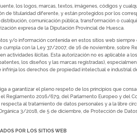
uente, los logos, marcas, textos, imágenes, códigos y cualqu
ión de titularidad diferente, y están protegidos por los cor
n, distribución, comunicación pública, transformación o cualqu
ización expresa de la Diputación Provincial de Huesca.
mentos y/o información contenida en estos sitios web siemp
 se cumpla con la Ley 37/2007, de 16 de noviembre, sobre Reu
r en actividades ilícitas. Esta autorización no es aplicable
patentes, los diseños y las marcas registradas), especialment
 infrinja los derechos de propiedad intelectual e industrial 
liga a garantizar el pleno respeto de los principios que cons
 el Reglamento 2016/679, del Parlamento Europeo y del Conse
 respecta al tratamiento de datos personales y a la libre cir
 Orgánica 3/2018, de 5 de diciembre, de Protección de Datos
NADOS POR LOS SITIOS WEB