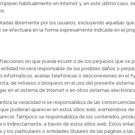
empleen habitualmente en Internet y, en este último caso, 
os.
sitadas libremente por los usuarios, excluyendo aquellas qu
que se efectuará en la forma expresamente indicada en el prop
nfracciones en que pueda incurrir o de los perjuicios que se 
ta entidad no será responsable de los posibles daños o perjui
irus informáticos, averías telefónicas o desconexiones en el
ésta, de retrasos o bloqueos en el uso del presente sistema
as en el sistema de Internet o en otros sistemas electrónic
ntiza la veracidad ni se responsabiliza de las consecuencias
que pudieran aparecer en estos sitios web, eximiéndose de 
parecer. Tampoco se responsabiliza de los contenidos, produ
ta o indirectamente, a través de estos sitios web. Estos enla
 y los particulares o entidades titulares de las páginas a l