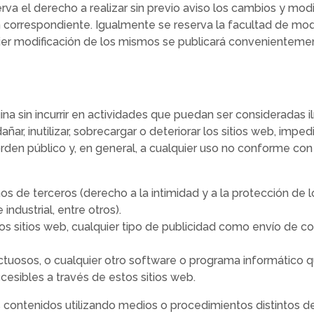
rva el derecho a realizar sin previo aviso los cambios y mo
ión correspondiente. Igualmente se reserva la facultad de mod
ier modificación de los mismos se publicará convenientemen
na sin incurrir en actividades que puedan ser consideradas ilí
ar, inutilizar, sobrecargar o deteriorar los sitios web, imped
l orden público y, en general, a cualquier uso no conforme co
os de terceros (derecho a la intimidad y a la protección de 
ndustrial, entre otros).
os sitios web, cualquier tipo de publicidad como envío de co
efectuosos, o cualquier otro software o programa informático
cesibles a través de estos sitios web.
 contenidos utilizando medios o procedimientos distintos de