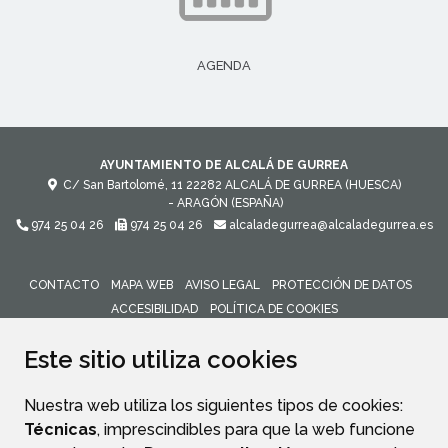
AGENDA
AYUNTAMIENTO DE ALCALÁ DE GURREA
C/ San Bartolomé, 11
22282
ALCALÁ DE GURREA (HUESCA)
- ARAGÓN
(ESPAÑA)
974 25 04 26
974 25 04 26
alcaladegurrea@alcaladegurrea.es
CONTACTO
MAPA WEB
AVISO LEGAL
PROTECCIÓN DE DATOS
ACCESIBILIDAD
POLÍTICA DE COOKIES
ENLACE 
Este sitio utiliza cookies
Nuestra web utiliza los siguientes tipos de cookies:
Técnicas
, imprescindibles para que la web funcione