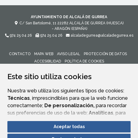
AYUNTAMIENTO DE ALCALÁ DE GURREA
C/ San Bartolomé, 11
22282
ALCALÁ DE GURREA (HUESCA)
- ARAGÓN
(ESPAÑA)
974 25 04 26
974 25 04 26
alcaladegurrea@alcaladegurrea.es
CONTACTO
MAPA WEB
AVISO LEGAL
PROTECCIÓN DE DATOS
ACCESIBILIDAD
POLÍTICA DE COOKIES
ENLACE 
Este sitio utiliza cookies
Nuestra web utiliza los siguientes tipos de cookies:
Técnicas
, imprescindibles para que la web funcione
correctamente;
De personalización,
para recordar
sus preferencias de uso de la web;
Analíticas
, para
mejorar el funcionamiento de la web y sus servicios.
Aceptar todas
Si acepta pulsando el botón
“Aceptar todas”