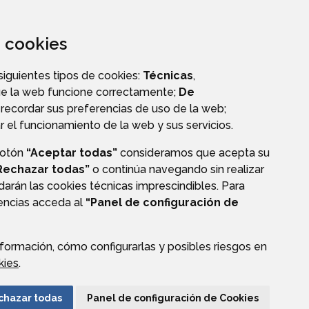
za cookies
 siguientes tipos de cookies:
Técnicas
,
ue la web funcione correctamente;
De
recordar sus preferencias de uso de la web;
r el funcionamiento de la web y sus servicios.
botón
“Aceptar todas”
consideramos que acepta su
AGENDA
Rechazar todas”
o continúa navegando sin realizar
darán las cookies técnicas imprescindibles. Para
rencias acceda al
“Panel de configuración de
formación, cómo configurarlas y posibles riesgos en
kies
.
CIÓN DE DATOS
ACCESIBILIDAD
POLÍTICA DE COOKIES
chazar todas
Panel de configuración de Cookies
ENLACE EXTERNO A