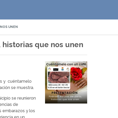
 NOS UNEN
, historias que nos unen
nes y cuéntamelo
uación se muestra.
cipio se reunieron
vencias de
os embarazos y los
riencia en un