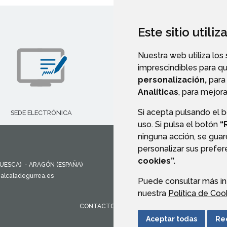
Este sitio utili
Nuestra web utiliza los
imprescindibles para q
personalización,
para 
Analíticas
, para mejora
Si acepta pulsando el 
SEDE ELECTRÓNICA
CALLEJERO
uso. Si pulsa el botón
“
ninguna acción, se guar
personalizar sus prefe
cookies”.
UESCA)
- ARAGÓN
(ESPAÑA)
alcaladegurrea.es
Puede consultar más in
nuestra
Política de Coo
CONTACTO
MAPA WEB
AVISO LEGAL
PROTEC
Aceptar todas
Re