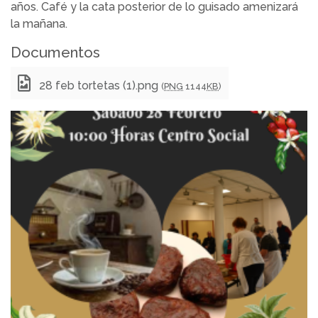
años. Café y la cata posterior de lo guisado amenizará
la mañana.
Documentos
28 feb tortetas (1).png
(
PNG
1144
KB
)