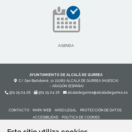
AGENDA
AYUNTAMIENTO DE ALCALÁ DE GURREA
C/ San Bartolomé, 11
22282
ALCALÁ DE GURREA (HUESCA)
- ARAGÓN
(ESPAÑA)
974 25 04 26
974 25 04 26
alcaladegurrea@alcaladegurrea.es
CONTACTO
MAPA WEB
AVISO LEGAL
PROTECCIÓN DE DATOS
ACCESIBILIDAD
POLÍTICA DE COOKIES
ENLACE 
Este sitio utiliza cookies