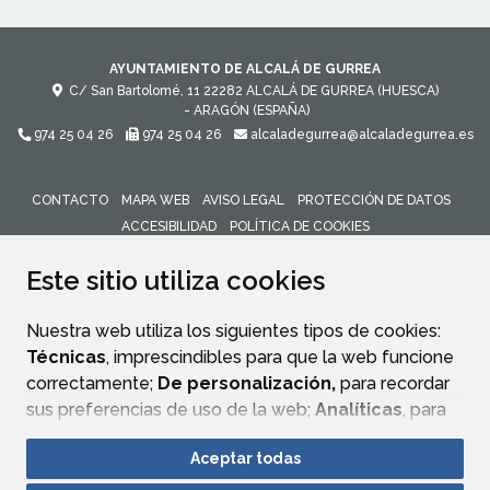
AYUNTAMIENTO DE ALCALÁ DE GURREA
C/ San Bartolomé, 11
22282
ALCALÁ DE GURREA (HUESCA)
- ARAGÓN
(ESPAÑA)
974 25 04 26
974 25 04 26
alcaladegurrea@alcaladegurrea.es
CONTACTO
MAPA WEB
AVISO LEGAL
PROTECCIÓN DE DATOS
ACCESIBILIDAD
POLÍTICA DE COOKIES
ENLACE 
Este sitio utiliza cookies
Nuestra web utiliza los siguientes tipos de cookies:
Técnicas
, imprescindibles para que la web funcione
correctamente;
De personalización,
para recordar
sus preferencias de uso de la web;
Analíticas
, para
mejorar el funcionamiento de la web y sus servicios.
Aceptar todas
Si acepta pulsando el botón
“Aceptar todas”