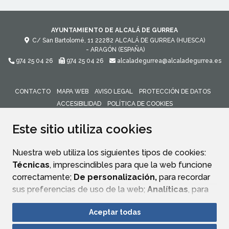
AYUNTAMIENTO DE ALCALÁ DE GURREA
C/ San Bartolomé, 11
22282
ALCALÁ DE GURREA (HUESCA)
- ARAGÓN
(ESPAÑA)
974 25 04 26
974 25 04 26
alcaladegurrea@alcaladegurrea.es
CONTACTO
MAPA WEB
AVISO LEGAL
PROTECCIÓN DE DATOS
ACCESIBILIDAD
POLÍTICA DE COOKIES
ENLACE 
Este sitio utiliza cookies
Nuestra web utiliza los siguientes tipos de cookies:
Técnicas
, imprescindibles para que la web funcione
correctamente;
De personalización,
para recordar
sus preferencias de uso de la web;
Analíticas
, para
mejorar el funcionamiento de la web y sus servicios.
Aceptar todas
Si acepta pulsando el botón
“Aceptar todas”