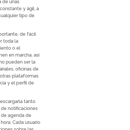
ta de unas
onstante y ágil, a
ualquier tipo de
portante, de fácil
r toda la
iento o el
onen en marcha, así
mo pueden ser la
iales, oficinas de
 otras plataformas
ia y el perfil de
descargarla tanto
de notificaciones
s de agenda de
 hora. Cada usuario
ciones sobre las