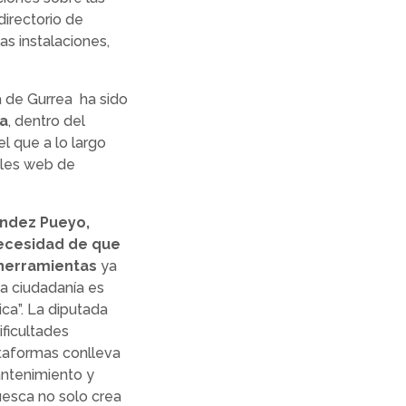
directorio de
as instalaciones,
á de Gurrea ha sido
ca
, dentro del
l que a lo largo
ales web de
ández Pueyo,
necesidad de que
 herramientas
ya
la ciudadanía es
ca”. La diputada
ificultades
ataformas conlleva
antenimiento y
Huesca no solo crea