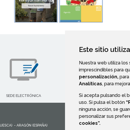
Este sitio utili
Nuestra web utiliza los
imprescindibles para q
personalización,
para 
Analíticas
, para mejora
Si acepta pulsando el 
SEDE ELECTRÓNICA
CALLEJERO
uso. Si pulsa el botón
“
ninguna acción, se guar
personalizar sus prefe
cookies”.
UESCA)
- ARAGÓN
(ESPAÑA)