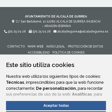
AYUNTAMIENTO DE ALCALÁ DE GURREA
C/ San Bartolomé, 11
22282
ALCALÁ DE GURREA (HUESCA)
- ARAGÓN
(ESPAÑA)
974 25 04 26
974 25 04 26
alcaladegurrea@alcaladegurrea.es
CONTACTO
MAPA WEB
AVISO LEGAL
PROTECCIÓN DE DATOS
ACCESIBILIDAD
POLÍTICA DE COOKIES
ENLACE 
Este sitio utiliza cookies
Nuestra web utiliza los siguientes tipos de cookies:
Técnicas
, imprescindibles para que la web funcione
correctamente;
De personalización,
para recordar
sus preferencias de uso de la web;
Analíticas
, para
mejorar el funcionamiento de la web y sus servicios.
Aceptar todas
Si acepta pulsando el botón
“Aceptar todas”