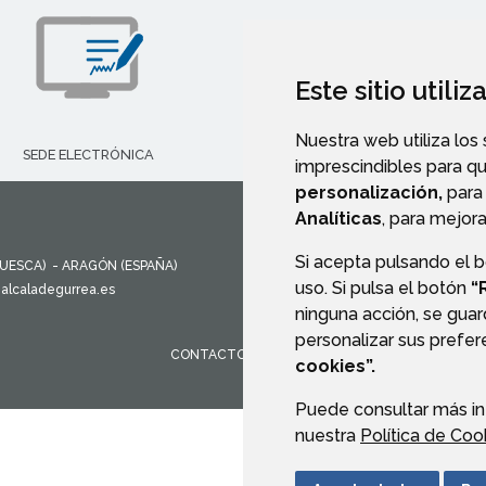
Este sitio utili
Nuestra web utiliza los
SEDE ELECTRÓNICA
imprescindibles para q
CALLEJERO
personalización,
para 
Analíticas
, para mejora
Si acepta pulsando el 
UESCA)
- ARAGÓN
(ESPAÑA)
uso. Si pulsa el botón
“
alcaladegurrea.es
ninguna acción, se guar
personalizar sus prefe
CONTACTO
MAPA WEB
AVISO LEGAL
PROTEC
cookies”.
Puede consultar más in
nuestra
Política de Coo