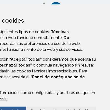
za cookies
 siguientes tipos de cookies:
Técnicas
,
AGENDA
ue la web funcione correctamente;
De
recordar sus preferencias de uso de la web;
r el funcionamiento de la web y sus servicios.
botón
“Aceptar todas”
consideramos que acepta su
Rechazar todas”
o continúa navegando sin realizar
darán las cookies técnicas imprescindibles. Para
rencias acceda al
“Panel de configuración de
CIÓN DE DATOS
ACCESIBILIDAD
POLÍTICA DE COOKIES
ENLACE EXTERNO A
formación, cómo configurarlas y posibles riesgos en
kies
.