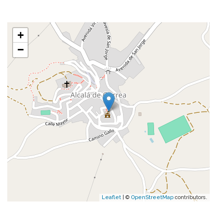
+
−
Leaflet
| ©
OpenStreetMap
contributors.