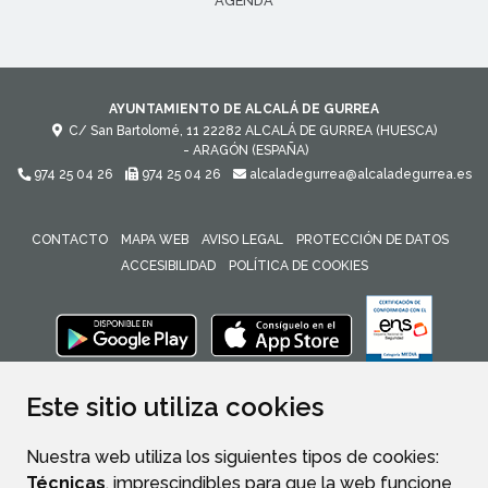
AGENDA
AYUNTAMIENTO DE ALCALÁ DE GURREA
C/ San Bartolomé, 11
22282
ALCALÁ DE GURREA (HUESCA)
- ARAGÓN
(ESPAÑA)
974 25 04 26
974 25 04 26
alcaladegurrea@alcaladegurrea.es
CONTACTO
MAPA WEB
AVISO LEGAL
PROTECCIÓN DE DATOS
ACCESIBILIDAD
POLÍTICA DE COOKIES
ENLACE 
Este sitio utiliza cookies
Nuestra web utiliza los siguientes tipos de cookies:
Técnicas
, imprescindibles para que la web funcione