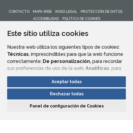
CONTACTO
MAPA WEB
AVISO LEGAL
PROTECCIÓN DE DATOS
ACCESIBILIDAD
POLÍTICA DE COOKIES
ENLACE 
Este sitio utiliza cookies
Nuestra web utiliza los siguientes tipos de cookies:
Técnicas
, imprescindibles para que la web funcione
correctamente;
De personalización,
para recordar
sus preferencias de uso de la web;
Analíticas
, para
mejorar el funcionamiento de la web y sus servicios.
Aceptar todas
Si acepta pulsando el botón
“Aceptar todas”
Rechazar todas
consideramos que acepta su uso. Si pulsa el botón
“Rechazar todas”
o continúa navegando sin realizar
Panel de configuración de Cookies
ninguna acción, se guardarán las cookies técnicas
imprescindibles. Para personalizar sus preferencias
acceda al
“Panel de configuración de cookies”.