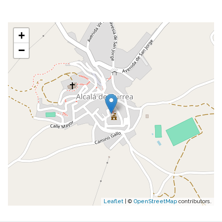
+
−
Leaflet
| ©
OpenStreetMap
contributors.