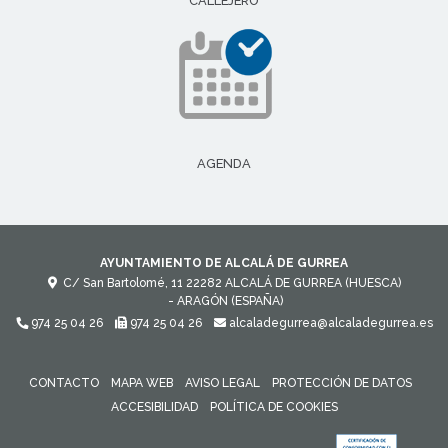
CALLEJERO
AGENDA
AYUNTAMIENTO DE ALCALÁ DE GURREA
C/ San Bartolomé, 11
22282
ALCALÁ DE GURREA (HUESCA)
- ARAGÓN
(ESPAÑA)
974 25 04 26
974 25 04 26
alcaladegurrea@alcaladegurrea.es
CONTACTO
MAPA WEB
AVISO LEGAL
PROTECCIÓN DE DATOS
ACCESIBILIDAD
POLÍTICA DE COOKIES
ENLACE 