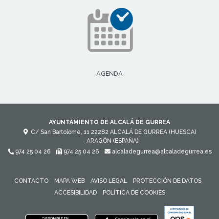
AGENDA
AYUNTAMIENTO DE ALCALÁ DE GURREA
C/ San Bartolomé, 11
22282
ALCALÁ DE GURREA (HUESCA)
- ARAGÓN
(ESPAÑA)
974 25 04 26
974 25 04 26
alcaladegurrea@alcaladegurrea.es
CONTACTO
MAPA WEB
AVISO LEGAL
PROTECCIÓN DE DATOS
ACCESIBILIDAD
POLÍTICA DE COOKIES
ENLACE 