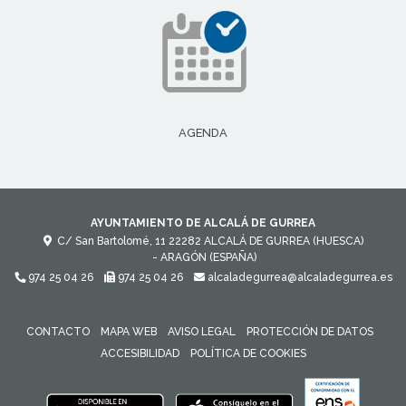
AGENDA
AYUNTAMIENTO DE ALCALÁ DE GURREA
C/ San Bartolomé, 11
22282
ALCALÁ DE GURREA (HUESCA)
- ARAGÓN
(ESPAÑA)
974 25 04 26
974 25 04 26
alcaladegurrea@alcaladegurrea.es
CONTACTO
MAPA WEB
AVISO LEGAL
PROTECCIÓN DE DATOS
ACCESIBILIDAD
POLÍTICA DE COOKIES
ENLACE 