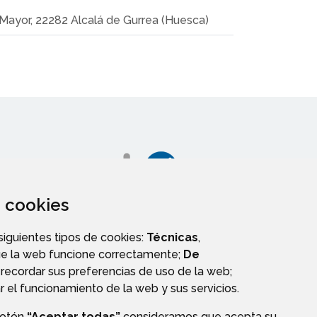
/ Mayor, 22282 Alcalá de Gurrea (Huesca)
za cookies
 siguientes tipos de cookies:
Técnicas
,
AGENDA
ue la web funcione correctamente;
De
recordar sus preferencias de uso de la web;
r el funcionamiento de la web y sus servicios.
botón
“Aceptar todas”
consideramos que acepta su