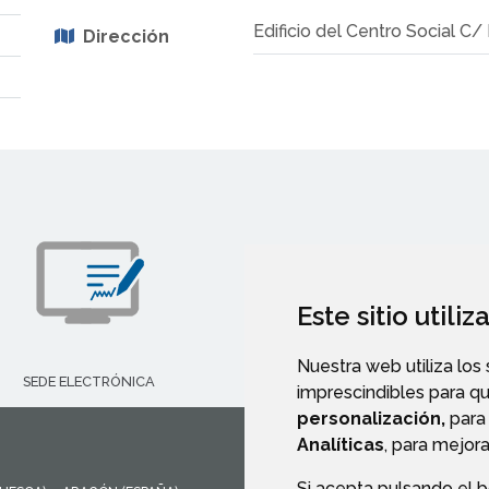
Edificio del Centro Social C
Dirección
Este sitio utili
Nuestra web utiliza los
SEDE ELECTRÓNICA
imprescindibles para q
CALLEJERO
personalización,
para 
Analíticas
, para mejora
Si acepta pulsando el 