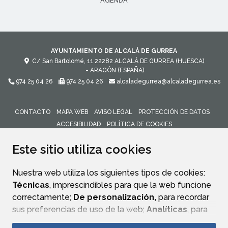
AGENDA
AYUNTAMIENTO DE ALCALÁ DE GURREA
C/ San Bartolomé, 11
22282
ALCALÁ DE GURREA (HUESCA)
- ARAGÓN
(ESPAÑA)
974 25 04 26
974 25 04 26
alcaladegurrea@alcaladegurrea.es
CONTACTO
MAPA WEB
AVISO LEGAL
PROTECCIÓN DE DATOS
ACCESIBILIDAD
POLÍTICA DE COOKIES
ENLACE 
Este sitio utiliza cookies
Nuestra web utiliza los siguientes tipos de cookies:
Técnicas
, imprescindibles para que la web funcione
correctamente;
De personalización,
para recordar
sus preferencias de uso de la web;
Analíticas
, para
mejorar el funcionamiento de la web y sus servicios.